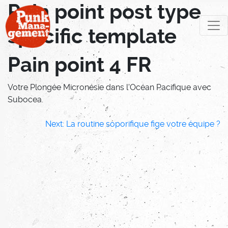
Pain point post type
Skip
to
specific template
content
Pain point 4 FR
Votre Plongée Micronésie dans l'Océan Pacifique avec
Subocea.
Navigation
Next:
La routine soporifique fige votre équipe ?
de
l’article